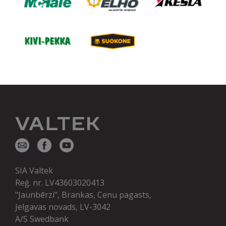
SIA Valtek
Reģ. nr. LV43603020413
"Jaunbērzi", Brankas, Cenu pagasts,
Jelgavas novads, LV-3042
A/S Swedbank