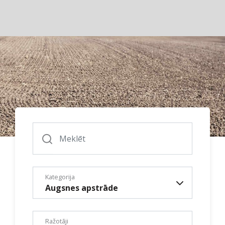
Produkti
Serviss / Rezerves daļas
Noliktava
Jaunumi
Par mums
Kontakti
Kategorija
Augsnes apstrāde
Vakances
Ražotāji