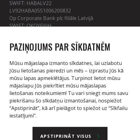
SWIFT: HABALV22
LV92HABA0551006200832
Op Corporate Bank plc filiāle Latvijā
SWIFT: OKOYFIHH
LV50OKOY0005100001412
PAZIŅOJUMS PAR SĪKDATNĒM
Pakalpojumi
Mūsu mājaslapa izmanto sīkdatnes, lai uzlabotu
Jūsu lietošanas pieredzi un mēs – izprastu Jūs kā
Tehnika
mūsu lapas apmeklētājus. Turpinot lietot mūsu
mājaslapu Jūs piekrītiet mūsu mājaslapas
Noliktava
lietošanas noteikumiem! Tu vari sniegt mums savu
Serviss / Rezerves daļas
piekrišanu šo sīkdatņu izmantošanai, nospiežot
“Apstiprināt”, kā arī pielāgot to spiežot uz “Sīkfailu
Par mums
iestatījumi”.
Par mums
APSTIPRINĀT VISUS