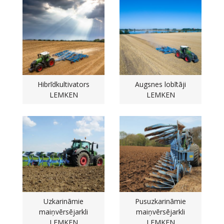
Hibrīdkultivators
Augsnes lobītāji
LEMKEN
LEMKEN
Uzkarināmie
Pusuzkarināmie
maiņvērsējarkli
maiņvērsējarkli
LEMKEN
LEMKEN