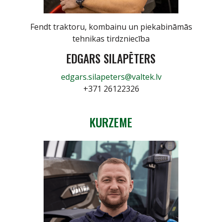
Fendt traktoru, kombainu un piekabināmās
tehnikas tirdzniecība
EDGARS SILAPĒTERS
edgars.silapeters@valtek.lv
+371 26122326
KURZEME