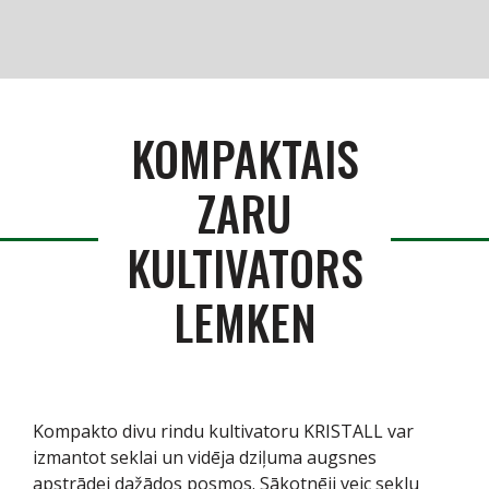
Produkti
Serviss / Rezerves daļas
KOMPAKTAIS
Noliktava
ZARU
Jaunumi
KULTIVATORS
Par mums
LEMKEN
Kontakti
Vakances
Kompakto divu rindu kultivatoru KRISTALL var
izmantot seklai un vidēja dziļuma augsnes
apstrādei dažādos posmos. Sākotnēji veic seklu