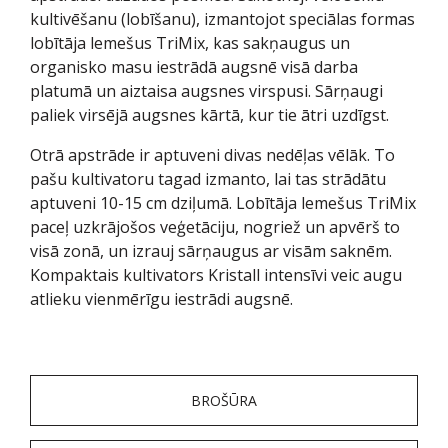
kultivēšanu (lobīšanu), izmantojot speciālas formas
lobītāja lemešus TriMix, kas sakņaugus un
organisko masu iestrādā augsnē visā darba
platumā un aiztaisa augsnes virspusi. Sārņaugi
paliek virsējā augsnes kārtā, kur tie ātri uzdīgst.
Otrā apstrāde ir aptuveni divas nedēļas vēlāk. To
pašu kultivatoru tagad izmanto, lai tas strādātu
aptuveni 10-15 cm dziļumā. Lobītāja lemešus TriMix
paceļ uzkrājošos veģetāciju, nogriež un apvērš to
visā zonā, un izrauj sārņaugus ar visām saknēm.
Kompaktais kultivators Kristall intensīvi veic augu
atlieku vienmērīgu iestrādi augsnē.
BROŠŪRA