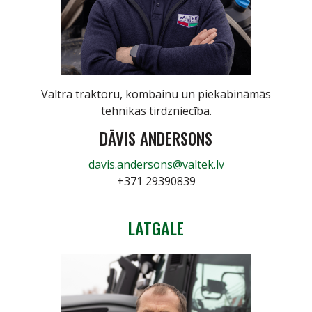
Valtra traktoru, kombainu un piekabināmās
tehnikas tirdzniecība.
DĀVIS ANDERSONS
davis.andersons@valtek.lv
+371 29390839
LATGALE