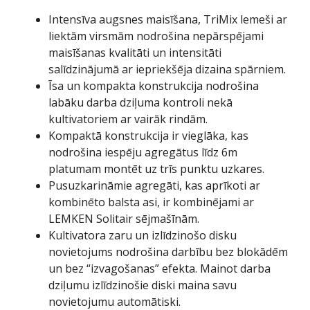
Intensīva augsnes maisīšana, TriMix lemeši ar
liektām virsmām nodrošina nepārspējami
maisīšanas kvalitāti un intensitāti
salīdzinājumā ar iepriekšēja dizaina spārniem.
Īsa un kompakta konstrukcija nodrošina
labāku darba dziļuma kontroli nekā
kultivatoriem ar vairāk rindām.
Kompaktā konstrukcija ir vieglāka, kas
nodrošina iespēju agregātus līdz 6m
platumam montēt uz trīs punktu uzkares.
Pusuzkarināmie agregāti, kas aprīkoti ar
kombinēto balsta asi, ir kombinējami ar
LEMKEN Solitair sējmašīnām.
Kultivatora zaru un izlīdzinošo disku
novietojums nodrošina darbību bez blokādēm
un bez “izvagošanas” efekta. Mainot darba
dziļumu izlīdzinošie diski maina savu
novietojumu automātiski.