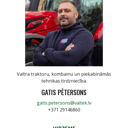
Valtra traktoru, kombainu un piekabināmās
tehnikas tirdzniecība.
GATIS PĒTERSONS
gatis.petersons@valtek.lv
+371 29146860