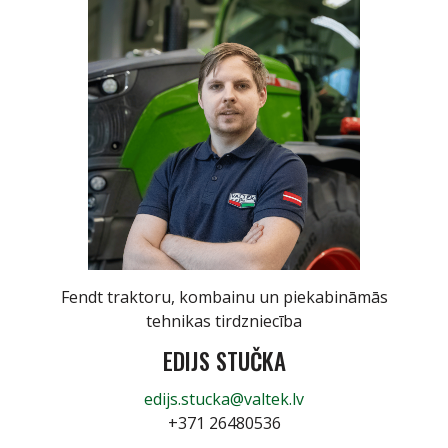
Fendt traktoru, kombainu un piekabināmās
tehnikas tirdzniecība
EDIJS STUČKA
edijs.stucka@valtek.lv
+371 26480536