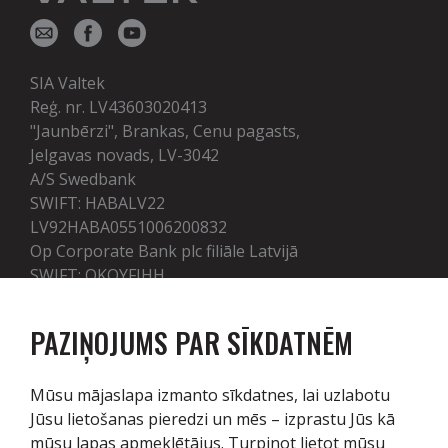
SIA Valtek
Reģ. nr. LV43603020413
"Jaunbērzi", Brankas, Cenu pagasts,
Jelgavas novads, LV-3042
A/S Swedbank
SWIFT: HABALV22
LV92HABA0551006200832
Op Corporate Bank plc filiāle Latvijā
SWIFT: OKOYFIHH
LV50OKOY0005100001412
PAZIŅOJUMS PAR SĪKDATNĒM
Pakalpojumi
Mūsu mājaslapa izmanto sīkdatnes, lai uzlabotu
Jūsu lietošanas pieredzi un mēs – izprastu Jūs kā
Tehnika
mūsu lapas apmeklētājus. Turpinot lietot mūsu