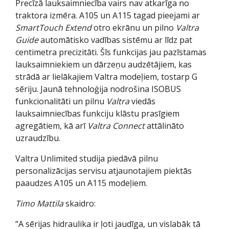
Precīzā lauksaimniecība vairs nav atkarīga no
traktora izmēra. A105 un A115 tagad pieejami ar
SmartTouch Extend
otro ekrānu un pilno
Valtra
Guide
automātisko vadības sistēmu ar līdz pat
centimetra precizitāti. Šīs funkcijas jau pazīstamas
lauksaimniekiem un dārzeņu audzētājiem, kas
strādā ar lielākajiem Valtra modeļiem, tostarp G
sēriju. Jaunā tehnoloģija nodrošina ISOBUS
funkcionalitāti un pilnu
Valtra
viedās
lauksaimniecības funkciju klāstu prasīgiem
agregātiem, kā arī
Valtra Connect
attālināto
uzraudzību.
Valtra Unlimited studija piedāvā pilnu
personalizācijas servisu atjaunotajiem piektās
paaudzes A105 un A115 modeļiem.
Timo Mattila
skaidro:
“A sērijas hidraulika ir ļoti jaudīga, un vislabāk tā