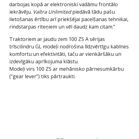
darbojas kopā ar elektroniski vadāmu frontālo
iekrāvēju.
Valtra Unlimited
piedāvā tādu pašu
lietošanas ērtību arī priekšējai pacelšanas tehnikai,
rindstarpas riteņiem un vēl daudz kam citam.”
Traktoriem ar jaudu zem 100 ZS A sērijas
trīscilindru GL modeļi nodrošina līdzvērtīgu kabīnes
komfortu un efektivitāti, taču ar vienkāršāku un
izdevīgāku aprīkojuma klāstu.
Modeļi virs 100 ZS ar mehānisko pārnesumkārbu
(“gear lever”) tiks pārtraukti.