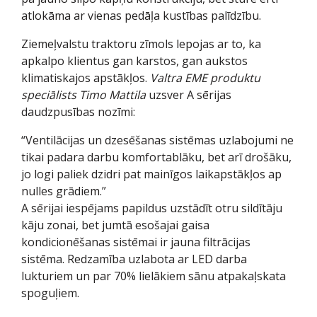
atlokāma ar vienas pedāļa kustības palīdzību.
Ziemeļvalstu traktoru zīmols lepojas ar to, ka
apkalpo klientus gan karstos, gan aukstos
klimatiskajos apstākļos.
Valtra EME produktu
speciālists Timo Mattila
uzsver A sērijas
daudzpusības nozīmi:
“Ventilācijas un dzesēšanas sistēmas uzlabojumi ne
tikai padara darbu komfortablāku, bet arī drošāku,
jo logi paliek dzidri pat mainīgos laikapstākļos ap
nulles grādiem.”
A sērijai iespējams papildus uzstādīt otru sildītāju
kāju zonai, bet jumtā esošajai gaisa
kondicionēšanas sistēmai ir jauna filtrācijas
sistēma. Redzamība uzlabota ar LED darba
lukturiem un par 70% lielākiem sānu atpakaļskata
spoguļiem.