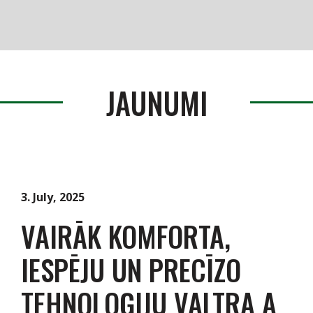
Produkti
Serviss / Rezerves daļas
JAUNUMI
Noliktava
Jaunumi
Par mums
3. July, 2025
VAIRĀK KOMFORTA,
Kontakti
IESPĒJU UN PRECĪZO
Vakances
TEHNOLOĢIJU VALTRA A