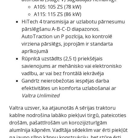
A105: 105 ZS (78 kW)
A115: 115 ZS (86 kW)
HiTech 4 transmisija ar uzlabotu pārnesumu
pārslēgšanu A-B-C-D diapazonos.
AutoTraction un P pozīcija, ko kontrolē
virziena pārslēgs, joprojām ir standarta
aprīkojumā
Rūpnīcā uzstādīts (2,5 t) priekšējais
savienojums ar mehānisko vai elektronisko
vadību, ar vai bez frontālā iekrāvēja
Gandrīz neierobežotas iespējas darba
efektivitātes un komforta uzlabošanai ar
Valtra Unlimited
Valtra uzsver, ka atjaunotās A sērijas traktoru
kabīne nodrošina labāko piekļuvi tirgū, pateicoties
drošām, pašattīrošām un korozijizturīgām
alumīnija kāpnēm. Vadītāja sēdeklim var ērti piekļūt
pa jauno slīpo kāpņu konstrukciju, bet stūre ērti