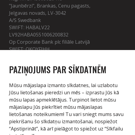
"Jaunbērzi", Brankas, Cenu pagasts,
Jelgavas novads, LV-3042
A/S Swedbank
SWIFT: HABALV22
LV92HABA0551006200832
Op Corporate Bank plc filiāle Latvijā
SWIFT: OKOYFIHH
LV50OKOY0005100001412
PAZIŅOJUMS PAR SĪKDATNĒM
Pakalpojumi
Mūsu mājaslapa izmanto sīkdatnes, lai uzlabotu
Jūsu lietošanas pieredzi un mēs – izprastu Jūs kā
Tehnika
mūsu lapas apmeklētājus. Turpinot lietot mūsu
mājaslapu Jūs piekrītiet mūsu mājaslapas
Noliktava
lietošanas noteikumiem! Tu vari sniegt mums savu
Serviss / Rezerves daļas
piekrišanu šo sīkdatņu izmantošanai, nospiežot
“Apstiprināt”, kā arī pielāgot to spiežot uz “Sīkfailu
Par mums