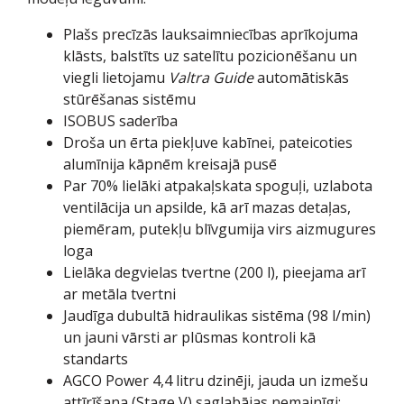
Plašs precīzās lauksaimniecības aprīkojuma
klāsts, balstīts uz satelītu pozicionēšanu un
viegli lietojamu
Valtra Guide
automātiskās
stūrēšanas sistēmu
ISOBUS saderība
Droša un ērta piekļuve kabīnei, pateicoties
alumīnija kāpnēm kreisajā pusē
Par 70% lielāki atpakaļskata spoguļi, uzlabota
ventilācija un apsilde, kā arī mazas detaļas,
piemēram, putekļu blīvgumija virs aizmugures
loga
Lielāka degvielas tvertne (200 l), pieejama arī
ar metāla tvertni
Jaudīga dubultā hidraulikas sistēma (98 l/min)
un jauni vārsti ar plūsmas kontroli kā
standarts
AGCO Power 4,4 litru dzinēji, jauda un izmešu
attīrīšana (Stage V) saglabājas nemainīgi: