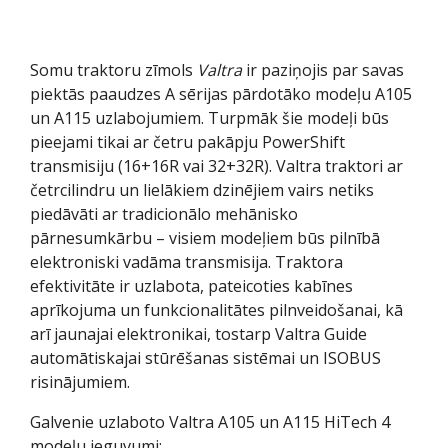
Somu traktoru zīmols
Valtra
ir paziņojis par savas
piektās paaudzes A sērijas pārdotāko modeļu A105
un A115 uzlabojumiem. Turpmāk šie modeļi būs
pieejami tikai ar četru pakāpju PowerShift
transmisiju (16+16R vai 32+32R). Valtra traktori ar
četrcilindru un lielākiem dzinējiem vairs netiks
piedāvāti ar tradicionālo mehānisko
pārnesumkārbu – visiem modeļiem būs pilnībā
elektroniski vadāma transmisija. Traktora
efektivitāte ir uzlabota, pateicoties kabīnes
aprīkojuma un funkcionalitātes pilnveidošanai, kā
arī jaunajai elektronikai, tostarp Valtra Guide
automātiskajai stūrēšanas sistēmai un ISOBUS
risinājumiem.
Galvenie uzlaboto Valtra A105 un A115 HiTech 4
modeļu ieguvumi: