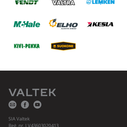
SIA Valtek
Reģ. nr. LV43603020413