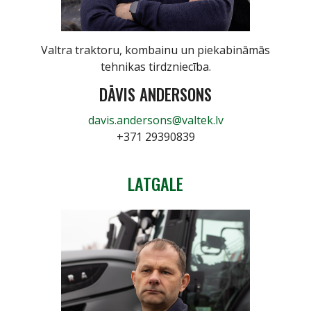
Valtra traktoru, kombainu un piekabināmās
tehnikas tirdzniecība.
DĀVIS ANDERSONS
davis.andersons@valtek.lv
+371 29390839
LATGALE