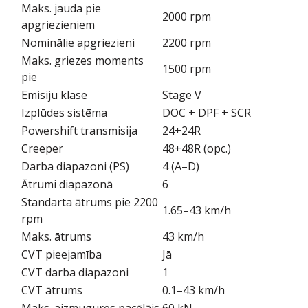
Maks. jauda pie
2000 rpm
apgriezieniem
Nominālie apgriezieni
2200 rpm
Maks. griezes moments
1500 rpm
pie
Emisiju klase
Stage V
Izplūdes sistēma
DOC + DPF + SCR
Powershift transmisija
24+24R
Creeper
48+48R (opc.)
Darba diapazoni (PS)
4 (A–D)
Ātrumi diapazonā
6
Standarta ātrums pie 2200
1.65–43 km/h
rpm
Maks. ātrums
43 km/h
CVT pieejamība
Jā
CVT darba diapazoni
1
CVT ātrums
0.1–43 km/h
Maks. aizmugures pacēlājs
60 kN