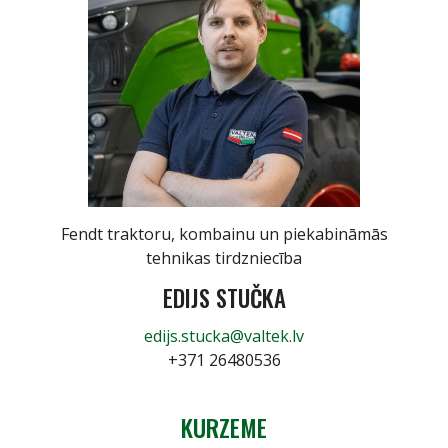
Fendt traktoru, kombainu un piekabināmās
tehnikas tirdzniecība
EDIJS STUČKA
edijs.stucka@valtek.lv
+371 26480536
KURZEME