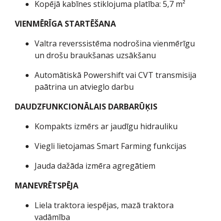
Kopējā kabīnes stiklojuma platība: 5,7 m²
VIENMĒRĪGA STARTĒŠANA
Valtra reverssistēma nodrošina vienmērīgu
un drošu braukšanas uzsākšanu
Automātiskā Powershift vai CVT transmisija
paātrina un atvieglo darbu
DAUDZFUNKCIONĀLAIS DARBARŪĶIS
Kompakts izmērs ar jaudīgu hidrauliku
Viegli lietojamas Smart Farming funkcijas
Jauda dažāda izmēra agregātiem
MANEVRĒTSPĒJA
Liela traktora iespējas, mazā traktora
vadāmība