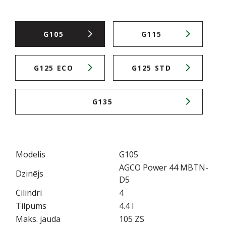
G105
G115
G125 ECO
G125 STD
G135
Modelis
G105
AGCO Power 44 MBTN-
Dzinējs
D5
Cilindri
4
Tilpums
4.4 l
Maks. jauda
105 ZS