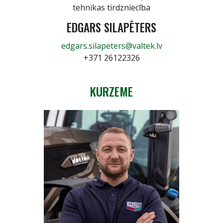
tehnikas tirdzniecība
EDGARS SILAPĒTERS
edgars.silapeters@valtek.lv
+371 26122326
KURZEME