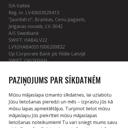
SIA Valtek
Reģ. nr. LV43603020413
"Jaunbērzi", Brankas, Cenu pagasts,
Jelgavas novads, LV-3042
A/S Swedbank
SWIFT: HABALV22
LV92HABA0551006200832
Op Corporate Bank plc filiāle Latvijā
SWIFT: OKOYFIHH
LV50OKOY0005100001412
PAZIŅOJUMS PAR SĪKDATNĒM
Pakalpojumi
Mūsu mājaslapa izmanto sīkdatnes, lai uzlabotu
Jūsu lietošanas pieredzi un mēs – izprastu Jūs kā
Tehnika
mūsu lapas apmeklētājus. Turpinot lietot mūsu
mājaslapu Jūs piekrītiet mūsu mājaslapas
Noliktava
lietošanas noteikumiem! Tu vari sniegt mums savu
Serviss / Rezerves daļas