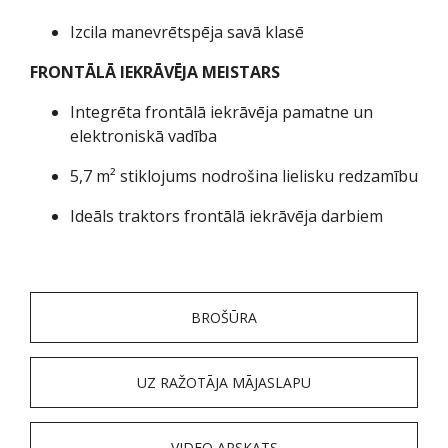
Izcila manevrētspēja savā klasē
FRONTĀLĀ IEKRĀVĒJA MEISTARS
Integrēta frontālā iekrāvēja pamatne un
elektroniskā vadība
5,7 m² stiklojums nodrošina lielisku redzamību
Ideāls traktors frontālā iekrāvēja darbiem
BROŠŪRA
UZ RAŽOTĀJA MĀJASLAPU
VIDEO APSKATS