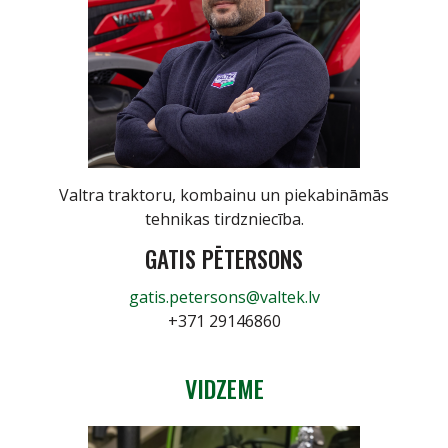
Valtra traktoru, kombainu un piekabināmās
tehnikas tirdzniecība.
GATIS PĒTERSONS
gatis.petersons@valtek.lv
+371 29146860
VIDZEME