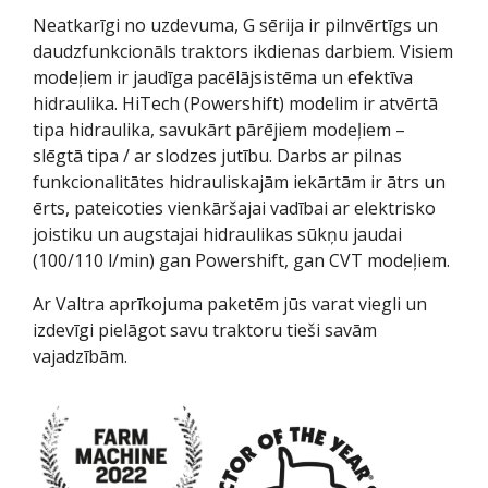
Neatkarīgi no uzdevuma, G sērija ir pilnvērtīgs un
daudzfunkcionāls traktors ikdienas darbiem. Visiem
modeļiem ir jaudīga pacēlājsistēma un efektīva
hidraulika. HiTech (Powershift) modelim ir atvērtā
tipa hidraulika, savukārt pārējiem modeļiem –
slēgtā tipa / ar slodzes jutību. Darbs ar pilnas
funkcionalitātes hidrauliskajām iekārtām ir ātrs un
ērts, pateicoties vienkāršajai vadībai ar elektrisko
joistiku un augstajai hidraulikas sūkņu jaudai
(100/110 l/min) gan Powershift, gan CVT modeļiem.
Ar Valtra aprīkojuma paketēm jūs varat viegli un
izdevīgi pielāgot savu traktoru tieši savām
vajadzībām.