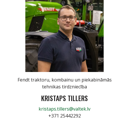
Fendt traktoru, kombainu un piekabināmās
tehnikas tirdzniecība
KRISTAPS TILLERS
kristaps.tillers@valtek.lv
+371 25442292