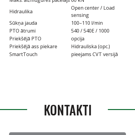
Open center / Load
Hidraulika
sensing
Sūkņa jauda
100–110 l/min
PTO ātrumi
540 / 540E / 1000
Priekšējā PTO
opcija
Priekšējā ass piekare
Hidrauliska (opc.)
SmartTouch
pieejams CVT versijā
KONTAKTI