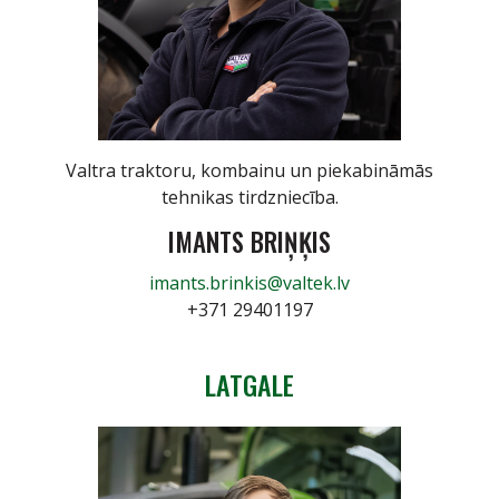
Valtra traktoru, kombainu un piekabināmās
tehnikas tirdzniecība.
IMANTS BRIŅĶIS
imants.brinkis@valtek.lv
+371 29401197
LATGALE