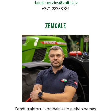
dainis.berzins@valtek.lv
+371 28338786
ZEMGALE
Fendt traktoru, kombainu un piekabināmās