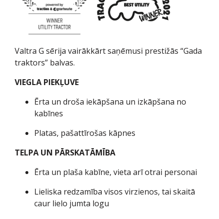
Valtra G sērija vairākkārt saņēmusi prestižās “Gada
traktors” balvas.
VIEGLA PIEKĻUVE
Ērta un droša iekāpšana un izkāpšana no
kabīnes
Platas, pašattīrošas kāpnes
TELPA UN PĀRSKATĀMĪBA
Ērta un plaša kabīne, vieta arī otrai personai
Lieliska redzamība visos virzienos, tai skaitā
caur lielo jumta logu