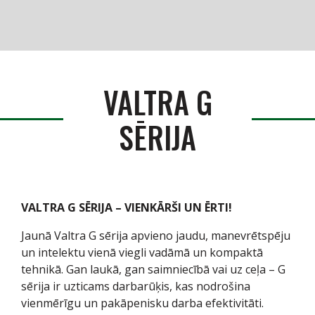
Produkti
Serviss / Rezerves daļas
VALTRA G
Noliktava
SĒRIJA
Jaunumi
Par mums
VALTRA G SĒRIJA – VIENKĀRŠI UN ĒRTI!
Kontakti
Jaunā Valtra G sērija apvieno jaudu, manevrētspēju
un intelektu vienā viegli vadāmā un kompaktā
tehnikā. Gan laukā, gan saimniecībā vai uz ceļa – G
Vakances
sērija ir uzticams darbarūķis, kas nodrošina
vienmērīgu un pakāpenisku darba efektivitāti.