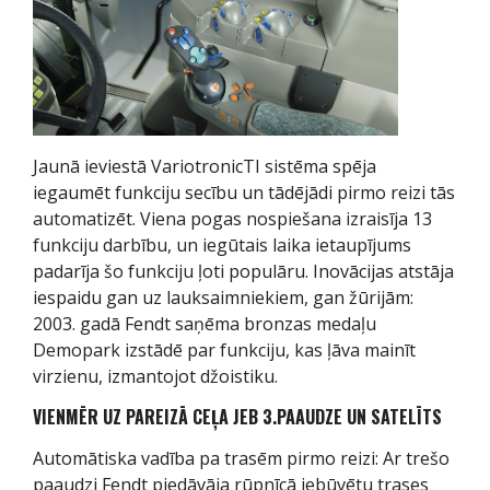
Jaunā ieviestā VariotronicTI sistēma spēja
iegaumēt funkciju secību un tādējādi pirmo reizi tās
automatizēt. Viena pogas nospiešana izraisīja 13
funkciju darbību, un iegūtais laika ietaupījums
padarīja šo funkciju ļoti populāru. Inovācijas atstāja
iespaidu gan uz lauksaimniekiem, gan žūrijām:
2003. gadā Fendt saņēma bronzas medaļu
Demopark izstādē par funkciju, kas ļāva mainīt
virzienu, izmantojot džoistiku.
VIENMĒR UZ PAREIZĀ CEĻA JEB 3.PAAUDZE UN SATELĪTS
Automātiska vadība pa trasēm pirmo reizi: Ar trešo
paaudzi Fendt piedāvāja rūpnīcā iebūvētu trases