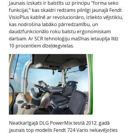
Jaunais izskats ir balstīts uz principu “forma seko
funkcijai,” kas skaidri redzams pilnīgi jaunajā Fendt
VisioPlus kabīnē ar revolucionāro, izliekto vējstiklu,
kas nodrošina labāko pārredzamību, un
daudzfunkcionālo roku balstu ergonomiskam
darbam. Ar SCR tehnoloģiju mašīnas ietaupīja līdz
10 procentiem dīzeļdegvielas.
Neatkarīgajā DLG PowerMix testā 2012. gadā
jaunais top modelis Fendt 724 Vario nekavējoties