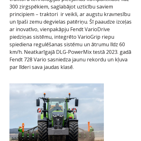
300 zirgspēkiem, saglabājot uzticību saviem
principiem – traktori ir veikli, ar augstu kravnesību
un īpaši zemu degvielas patēriņu. Šī paaudze izceļas
ar inovatīvo, vienpakāpju Fendt VarioDrive
piedziņas sistēmu, integrēto VarioGrip riepu
spiediena regulēšanas sistēmu un ātrumu līdz 60
km/h. Neatkarīgajā DLG-PowerMix testā 2023. gadā
Fendt 728 Vario sasniedza jaunu rekordu un kļuva
par līderi sava jaudas klasē.