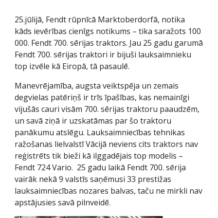
25.jūlijā, Fendt rūpnīcā Marktoberdorfā, notika
kāds ievērības cienīgs notikums – tika saražots 100
000. Fendt 700. sērijas traktors. Jau 25 gadu garumā
Fendt 700. sērijas traktori ir bijuši lauksaimnieku
top izvēle kā Eiropā, tā pasaulē.
Manevrējamība, augsta veiktspēja un zemais
degvielas patēriņš ir trīs īpašības, kas nemainīgi
vijušās cauri visām 700. sērijas traktoru paaudzēm,
un savā ziņā ir uzskatāmas par šo traktoru
panākumu atslēgu. Lauksaimniecības tehnikas
ražošanas lielvalstī Vācijā neviens cits traktors nav
reģistrēts tik bieži kā ilggadējais top modelis –
Fendt 724 Vario. 25 gadu laikā Fendt 700. sērija
vairāk nekā 9 valstīs saņēmusi 33 prestižas
lauksaimniecības nozares balvas, taču ne mirkli nav
apstājusies savā pilnveidē.