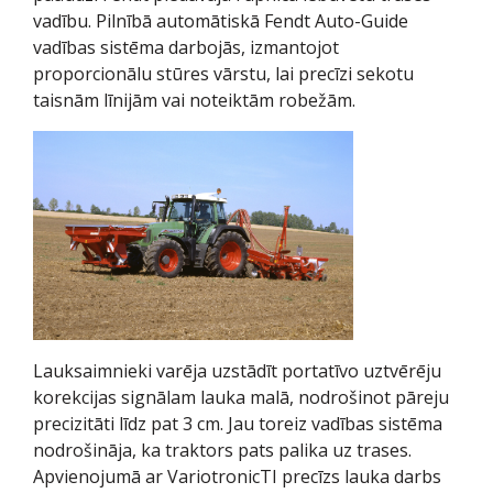
vadību. Pilnībā automātiskā Fendt Auto-Guide
vadības sistēma darbojās, izmantojot
proporcionālu stūres vārstu, lai precīzi sekotu
taisnām līnijām vai noteiktām robežām.
Lauksaimnieki varēja uzstādīt portatīvo uztvērēju
korekcijas signālam lauka malā, nodrošinot pāreju
precizitāti līdz pat 3 cm. Jau toreiz vadības sistēma
nodrošināja, ka traktors pats palika uz trases.
Apvienojumā ar VariotronicTI precīzs lauka darbs