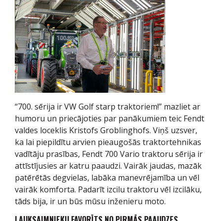
“700. sērija ir VW Golf starp traktoriem!” mazliet ar
humoru un priecājoties par panākumiem teic Fendt
valdes loceklis Kristofs Groblinghofs. Viņš uzsver,
ka lai piepildītu arvien pieaugošās traktortehnikas
vadītāju prasības, Fendt 700 Vario traktoru sērija ir
attīstījusies ar katru paaudzi. Vairāk jaudas, mazāk
patērētās degvielas, labāka manevrējamība un vēl
vairāk komforta. Padarīt izcilu traktoru vēl izcilāku,
tāds bija, ir un būs mūsu inženieru moto.
LAUKSAIMNIEKU FAVORĪTS NO PIRMĀS PAAUDZES