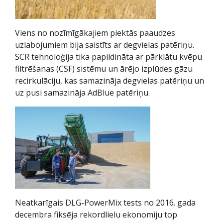
Viens no nozīmīgākajiem piektās paaudzes
uzlabojumiem bija saistīts ar degvielas patēriņu.
SCR tehnoloģija tika papildināta ar pārklātu kvēpu
filtrēšanas (CSF) sistēmu un ārējo izplūdes gāzu
recirkulāciju, kas samazināja degvielas patēriņu un
uz pusi samazināja AdBlue patēriņu.
Neatkarīgais DLG-PowerMix tests no 2016. gada
decembra fiksēja rekordlielu ekonomiju top