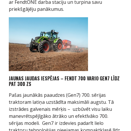
ar FendtONE darba staciju un turpina savu
priekšgājēju panākumus.
JAUNAS JAUDAS IESPĒJAS – FENDT 700 VARIO GEN7 LĪDZ
PAT 300 ZS
Pašas jaunākās paaudzes (Gen7) 700. sērijas
traktoram latiņa uzstādīta maksimāli augstu. Tā
izstrādes galvenais mērķis – uzbūvēt visu laiku
manevrētspējīgāko ātrāko un efektīvāko 700.
sērijas modeli. Gen7 ir izdevies padarīt lielo
traktoru tehnoloģijas pieejamas kompaktklasē līdz