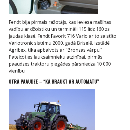
Fendt bija pirmais ražotājs, kas ieviesa mašīnas
vadību ar džoistiku un termināli 115 līdz 160 zs
jaudas klasē. Fendt Favorit 716 Vario ar to saistīto
Variotronic sistēmu 2000. gadā Briselē, izstādē
Agribex, tika apbalvots ar “Bronzas vārpu.”
Pateicoties lauksaimnieku atzinībai, pirmās
paaudzes traktoru piegādes pārsniedza 10 000
vienību
OTRĀ PAAUDZE – “KĀ BRAUKT AR AUTOMĀTU”