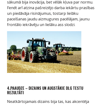
sākumā bija inovācija, bet vēlāk kļuva par normu.
Fendt arī atzina pašreizējo darba iekārtu prasības
un piedāvāja risinājumus, tostarp lielāku
pacelšanas jaudu aizmugures pacēlājam, jaunu
frontālo iekrāvēju un lielāku ass slodzi.
4.PAAUDZE – DIZAINS UN AUGSTĀKIE DLG TESTU
REZULTĀTI
Neatkārtojamais dizains bija tas, kas akcentēja