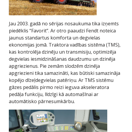
Jau 2003. gadā no sērijas nosaukuma tika izņemts
piedēklis “Favorit”. Ar otro paaudzi Fendt noteica
jaunus standartus komforta un degvielas
ekonomijas jomā. Traktora vadības sistēma (TMS),
kas kontrolēja dzinēju un transmisiju, optimizēja
degvielas iesmidzināšanas daudzumu un dzinēja
apgriezienus. Pie zemām slodzēm dzinēja
apgriezieni tika samazināti, kas būtiski samazināja
kopējo dīzeļdegvielas patēriņu. Ar TMS sistēmu
gāzes pedālis pirmo reizi ieguva akseleratora
pedāļa funkciju, līdzīgi kā automašīnai ar
automātisko pārnesumkārbu.