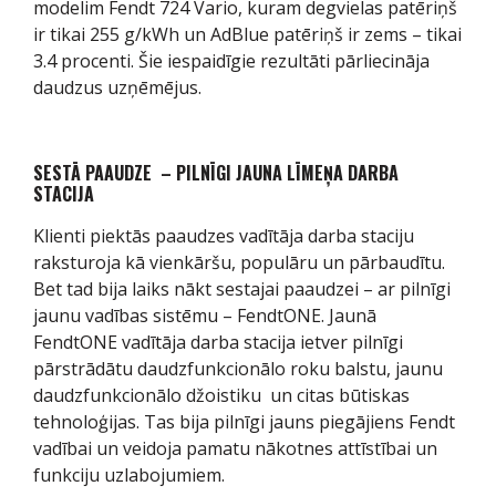
modelim Fendt 724 Vario, kuram degvielas patēriņš
ir tikai 255 g/kWh un AdBlue patēriņš ir zems – tikai
3.4 procenti. Šie iespaidīgie rezultāti pārliecināja
daudzus uzņēmējus.
SESTĀ PAAUDZE – PILNĪGI JAUNA LĪMEŅA DARBA
STACIJA
Klienti piektās paaudzes vadītāja darba staciju
raksturoja kā vienkāršu, populāru un pārbaudītu.
Bet tad bija laiks nākt sestajai paaudzei – ar pilnīgi
jaunu vadības sistēmu – FendtONE. Jaunā
FendtONE vadītāja darba stacija ietver pilnīgi
pārstrādātu daudzfunkcionālo roku balstu, jaunu
daudzfunkcionālo džoistiku un citas būtiskas
tehnoloģijas. Tas bija pilnīgi jauns piegājiens Fendt
vadībai un veidoja pamatu nākotnes attīstībai un
funkciju uzlabojumiem.