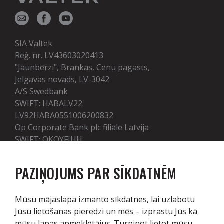
SIA Valtek
Reģ. nr. LV43603020413
"Jaunbērzi", Brankas, Cenu pagasts,
Jelgavas novads, LV-3042
A/S Swedbank
SWIFT: HABALV22
LV92HABA0551006200832
Op Corporate Bank plc filiāle Latvijā
SWIFT: OKOYFIHH
LV50OKOY0005100001412
PAZIŅOJUMS PAR SĪKDATNĒM
Pakalpojumi
Mūsu mājaslapa izmanto sīkdatnes, lai uzlabotu
Jūsu lietošanas pieredzi un mēs – izprastu Jūs kā
Tehnika
mūsu lapas apmeklētājus. Turpinot lietot mūsu