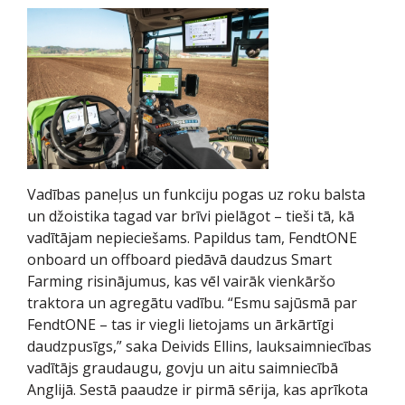
Vadības paneļus un funkciju pogas uz roku balsta
un džoistika tagad var brīvi pielāgot – tieši tā, kā
vadītājam nepieciešams. Papildus tam, FendtONE
onboard un offboard piedāvā daudzus Smart
Farming risinājumus, kas vēl vairāk vienkāršo
traktora un agregātu vadību. “Esmu sajūsmā par
FendtONE – tas ir viegli lietojams un ārkārtīgi
daudzpusīgs,” saka Deivids Ellins, lauksaimniecības
vadītājs graudaugu, govju un aitu saimniecībā
Anglijā. Sestā paaudze ir pirmā sērija, kas aprīkota