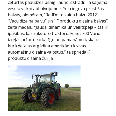
ceturtās paaudzes pilnīgi jauno izstrādi. Tā saņēma
veselu virkni apbalvojumu: sērija ieguva prestižas
balvas, piemēram, “RedDot dizaina balvu 2012”,
“Vācu dizaina balvu” un “iF produktu dizaina balvas”
zelta medaļu. “Jauda, dinamika un veiktspēja – tās ir
īpašības, kas raksturo traktoru. Fendt 700 Vario
izceļas arī ar neatkarīgu un pamanāmu izskatu,
kurā detaļas atgādina amerikāņu kravas
automašīnu dizaina vaibstus,” tā sprieda iF
produktu dizaina žūrija.