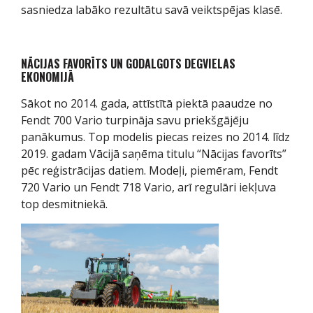
sasniedza labāko rezultātu savā veiktspējas klasē.
NĀCIJAS FAVORĪTS UN GODALGOTS DEGVIELAS
EKONOMIJĀ
Sākot no 2014. gada, attīstītā piektā paaudze no
Fendt 700 Vario turpināja savu priekšgājēju
panākumus. Top modelis piecas reizes no 2014. līdz
2019. gadam Vācijā saņēma titulu “Nācijas favorīts”
pēc reģistrācijas datiem. Modeļi, piemēram, Fendt
720 Vario un Fendt 718 Vario, arī regulāri iekļuva
top desmitniekā.