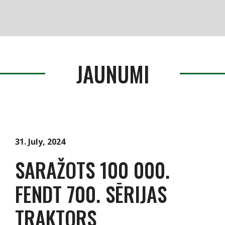
Produkti
Serviss / Rezerves daļas
JAUNUMI
Noliktava
Jaunumi
Par mums
31. July, 2024
SARAŽOTS 100 000.
Kontakti
FENDT 700. SĒRIJAS
Vakances
TRAKTORS