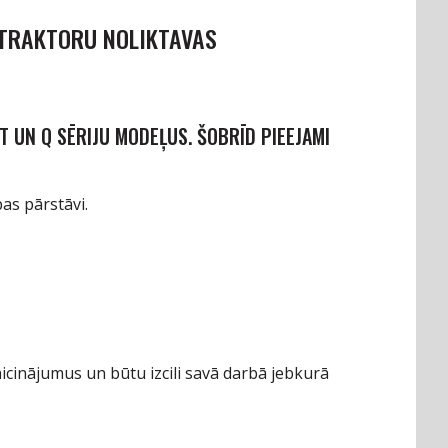
 TRAKTORU NOLIKTAVAS
 T UN Q SĒRIJU MODEĻUS. ŠOBRĪD PIEEJAMI
as pārstāvi.
 izaicinājumus un būtu izcili savā darbā jebkurā