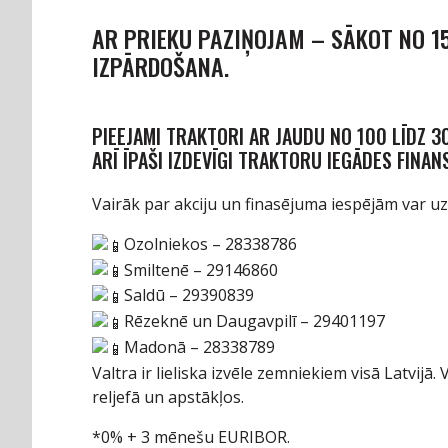
AR PRIEKU PAZIŅOJAM – SĀKOT NO 1
IZPĀRDOŠANA.
PIEEJAMI TRAKTORI AR JAUDU NO 100 LĪDZ 30
ARĪ ĪPAŠI IZDEVĪGI TRAKTORU IEGĀDES FINA
Vairāk par akciju un finasējuma iespējām var uzz
Ozolniekos – 28338786
Smiltenē – 29146860
Saldū – 29390839
Rēzeknē un Daugavpilī – 29401197
Madonā – 28338789
Valtra ir lieliska izvēle zemniekiem visā Latvijā.
reljefā un apstākļos.
*0% + 3 mēnešu EURIBOR.