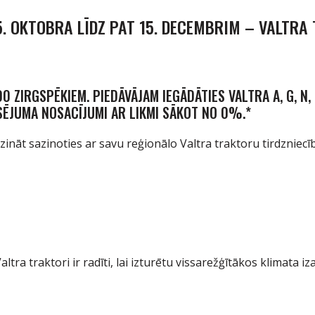
5. OKTOBRA LĪDZ PAT 15. DECEMBRIM – VALTRA
0 ZIRGSPĒKIEM. PIEDĀVĀJAM IEGĀDĀTIES VALTRA A, G, N,
NSĒJUMA NOSACĪJUMI AR LIKMI SĀKOT NO 0%.*
ināt sazinoties ar savu reģionālo Valtra traktoru tirdzniecīb
 Valtra traktori ir radīti, lai izturētu vissarežģītākos klimata