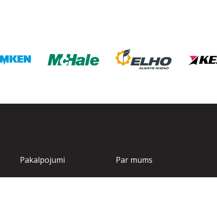
Pakalpojumi
Par mums
Tehnika
Par mums
Noliktava
Kontakti