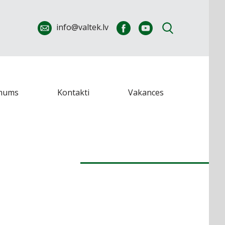
info@valtek.lv
mums
Kontakti
Vakances