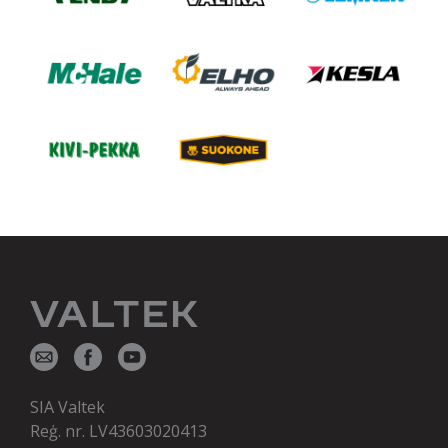
SIA Valtek
Reģ. nr. LV43603020413