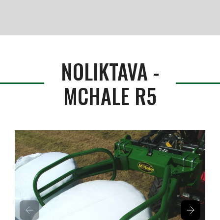
Produkti
Serviss / Rezerves daļas
NOLIKTAVA
-
Noliktava
MCHALE R5
Jaunumi
Par mums
Kontakti
Vakances