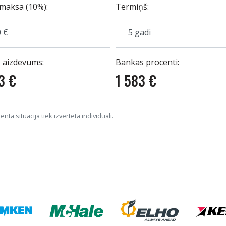
maksa (10%):
Termiņš:
 aizdevums:
Bankas procenti:
3 €
1 583 €
nta situācija tiek izvērtēta individuāli.