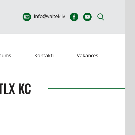
info@valtek.lv
mums
Kontakti
Vakances
TLX KC