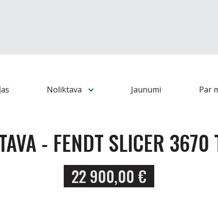
ļas
Noliktava
Jaunumi
Par 
TAVA
- FENDT SLICER 3670 
22 900,00
€