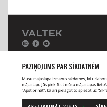
SIA Valtek
Reģ. nr. LV43603020413
PAZIŅOJUMS PAR SĪKDATNĒM
"Jaunbērzi", Brankas, Cenu pagasts,
Jelgavas novads, LV-3042
A/S Swedbank
Mūsu mājaslapa izmanto sīkdatnes, lai uzlabotu
SWIFT: HABALV22
mājaslapu Jūs piekrītiet mūsu mājaslapas liet
LV92HABA0551006200832
“Apstiprināt”, kā arī pielāgot to spiežot uz “Sīkfa
Op Corporate Bank plc filiāle Latvijā
SWIFT: OKOYFIHH
APSTIPRINĀT VISUS
SĪK
LV50OKOY0005100001412