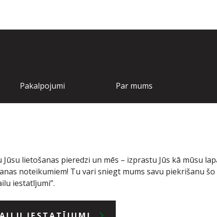
Pakalpojumi
Par mums
Tehnika
Par mums
Noliktava
Kontakti
Serviss / Rezerves
Vakances
daļas
 Jūsu lietošanas pieredzi un mēs – izprastu Jūs kā mūsu la
ošanas noteikumiem! Tu vari sniegt mums savu piekrišanu šo
ilu iestatījumi”.
FAILU IESTATĪJUMI