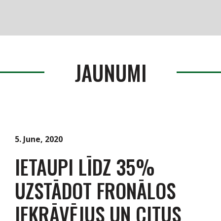
Produkti
Serviss / Rezerves daļas
JAUNUMI
Noliktava
Jaunumi
Par mums
5. June, 2020
IETAUPI LĪDZ 35%
Kontakti
UZSTĀDOT FRONĀLOS
Vakances
IEKRĀVĒJUS UN CITUS