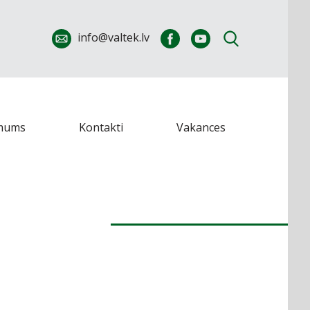
info@valtek.lv
mums
Kontakti
Vakances