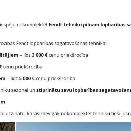
gu iespēju nokomplektēt
Fendt tehniku pilnam lopbarības 
rocības Fendt lopbarības sagatavošanas tehnikai:
dītājiem
– līdz
3 000 €
cenu priekšrocība
€
cenu priekšrocība
sēm
– līdz
5 000 €
cenu priekšrocība
tehniku sezonai un
stiprinātu savu lopbarības sagatavošana
jam
 lai uzzinātu, kā visizdevīgāk nokomplektēt tehniku tieši jūsu