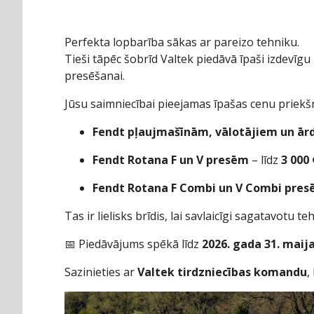
Perfekta lopbarība sākas ar pareizo tehniku.
Tieši tāpēc šobrīd Valtek piedāvā īpaši izdevī
presēšanai.
Jūsu saimniecībai pieejamas īpašas cenu priekš
Fendt pļaujmašīnām, vālotājiem un ār
Fendt Rotana F un V presēm
– līdz
3 000 
Fendt Rotana F Combi un V Combi pre
Tas ir lielisks brīdis, lai savlaicīgi sagatavotu 
📅 Piedāvājums spēkā līdz
2026. gada 31. mai
Sazinieties ar
Valtek tirdzniecības komandu
,