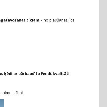
sagatavošanas ciklam
– no pļaušanas līdz
s ķēdi ar pārbaudīto Fendt kvalitāti
.
 saimniecībai.