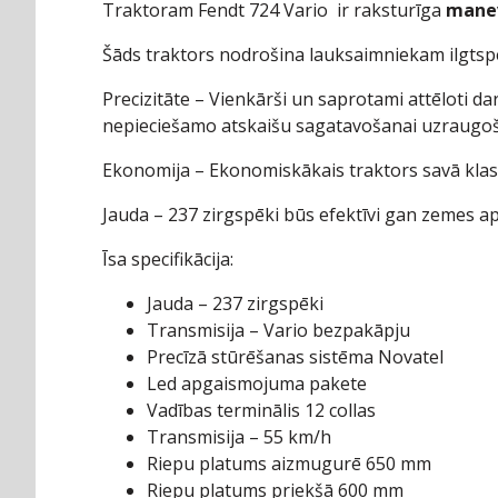
Traktoram Fendt 724 Vario ir raksturīga
manev
Šāds traktors nodrošina lauksaimniekam ilgtsp
Precizitāte – Vienkārši un saprotami attēloti da
nepieciešamo atskaišu sagatavošanai uzraugoša
Ekonomija – Ekonomiskākais traktors savā klasē. 
Jauda – 237 zirgspēki būs efektīvi gan zemes 
Īsa specifikācija:
Jauda – 237 zirgspēki
Transmisija – Vario bezpakāpju
Precīzā stūrēšanas sistēma Novatel
Led apgaismojuma pakete
Vadības terminālis 12 collas
Transmisija – 55 km/h
Riepu platums aizmugurē 650 mm
Riepu platums priekšā 600 mm