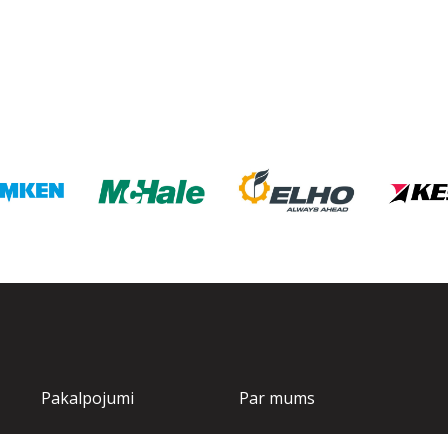
Pakalpojumi
Par mums
Tehnika
Par mums