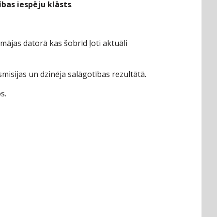
bas iespēju klāsts
.
mājas datorā kas šobrīd ļoti aktuāli
smisijas un dzinēja salāgotības rezultātā.
s.