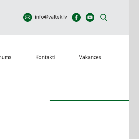
info@valtek.lv
mums
Kontakti
Vakances