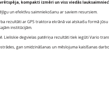
rētspēja, kompakti izmēri un viss viedās lauksaimniecī
ējīgu un efektīvu saimniekošanu ar saviem resursiem.
rba rezultāti ar GPS traktora ekrānā vai atskaišu formā jūsu 
jām institūcijām.
Lieliskie degvielas patēriņa rezultāti tiek iegūti Vario tran
apstrādes, gan smidzināšanas un mēslojuma kaisīšanas darbo