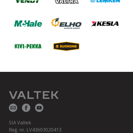
SIA Valtek
Reģ. nr. LV43603020413