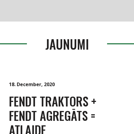
Produkti
Serviss / Rezerves daļas
JAUNUMI
Noliktava
Jaunumi
Par mums
18. December, 2020
FENDT TRAKTORS +
Kontakti
FENDT AGREGĀTS =
Vakances
ATLAIDE