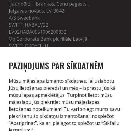
"Jaunbērzi", Brankas, Cenu pagasts,
Jelgavas novads, LV-3042
A/S Swedbank
SWIFT: HABALV22
LV92HABA0551006200832
Op Corporate Bank plc filiāle Latvijā
SWIFT: OKOYFIHH
LV50OKOY0005100001412
PAZIŅOJUMS PAR SĪKDATNĒM
Pakalpojumi
Mūsu mājaslapa izmanto sīkdatnes, lai uzlabotu
Jūsu lietošanas pieredzi un mēs – izprastu Jūs kā
Tehnika
mūsu lapas apmeklētājus. Turpinot lietot mūsu
mājaslapu Jūs piekrītiet mūsu mājaslapas
Noliktava
lietošanas noteikumiem! Tu vari sniegt mums savu
Serviss / Rezerves daļas
piekrišanu šo sīkdatņu izmantošanai, nospiežot
“Apstiprināt”, kā arī pielāgot to spiežot uz “Sīkfailu
Par mums
iestatījumi”.